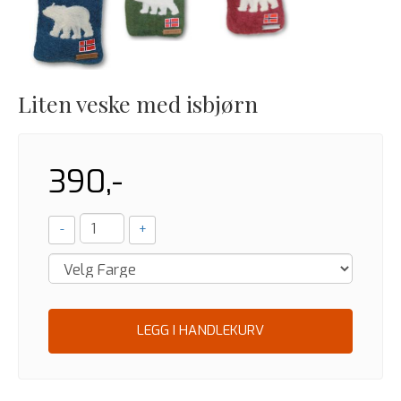
Liten veske med isbjørn
390,-
-
+
LEGG I HANDLEKURV