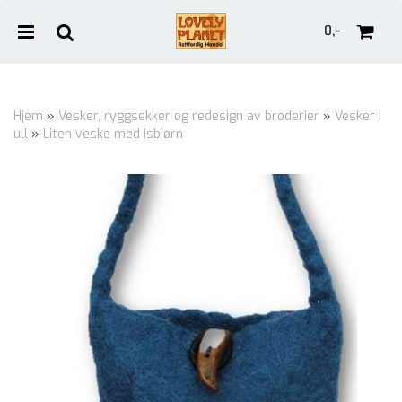
0,-
Hjem
»
Vesker, ryggsekker og redesign av broderier
»
Vesker i
ull
»
Liten veske med isbjørn
Nullstill
Trykk ENTER for å søke