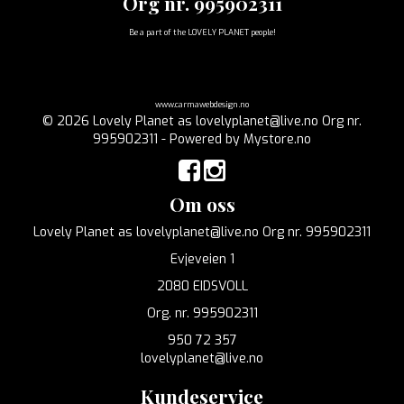
Org nr. 995902311
Be a part of the LOVELY PLANET people!
www.carmawebdesign.no
© 2026 Lovely Planet as lovelyplanet@live.no Org nr.
995902311 - Powered by
Mystore.no
Om oss
Lovely Planet as lovelyplanet@live.no Org nr. 995902311
Evjeveien 1
2080 EIDSVOLL
Org. nr. 995902311
950 72 357
lovelyplanet@live.no
Kundeservice