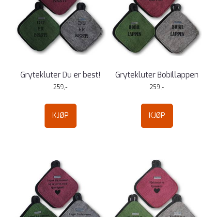
Grytekluter Du er best!
Grytekluter Bobillappen
259,-
259,-
KJØP
KJØP