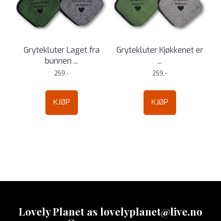
Grytekluter Laget fra
Grytekluter Kjøkkenet er
bunnen ...
...
259,-
259,-
KJØP
KJØP
Lovely Planet as lovelyplanet@live.no