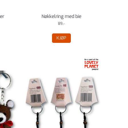
er
Nøkkelring med bie
89,-
KJØP