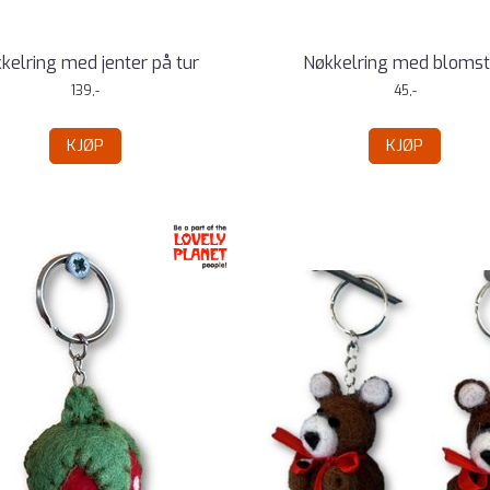
kelring med jenter på tur
Nøkkelring med blomst
139,-
45,-
KJØP
KJØP