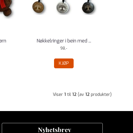
ørn
Nøkkelringer i bein med ...
98,-
KJØP
Viser
1
til
12
(av
12
produkter)
Nyhetsbrev