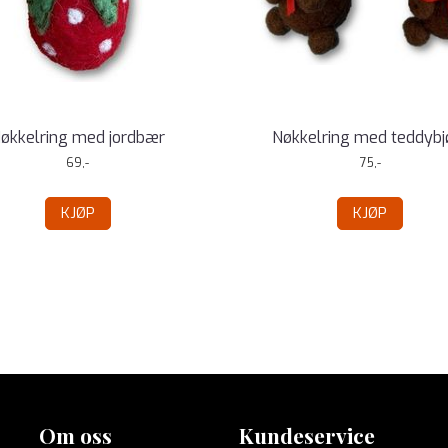
økkelring med jordbær
Nøkkelring med teddybj
69,-
75,-
KJØP
KJØP
Om oss
Kundeservice