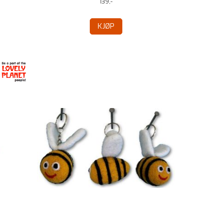
139,-
KJØP