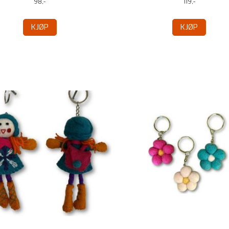
98,-
119,-
KJØP
KJØP