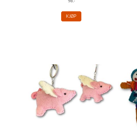
98,-
KJØP