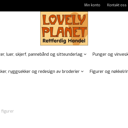
Min konto
Kontakt oss
er, luer, skjerf, pannebånd og sitteunderlag
Punger og vinves
ker, ryggsekker og redesign av broderier
Figurer og nøkkelrin
 figurer