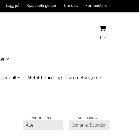
Logg på
Kjøpsbetingelser
Om oss
Forhandlere
0,-
ker
Nullstill
ger i ull
Metallfigurer og Drømmefangere
Trykk ENTER for å søke
PRODUSENT
SORTERING