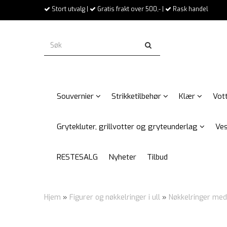
Stort utvalg |
Gratis frakt over 500,- |
Rask handel
Souvernier
Strikketilbehør
Klær
Vott
Grytekluter, grillvotter og gryteunderlag
Ves
RESTESALG
Nyheter
Tilbud
Hjem
»
Figurer og nøkkelringer i ull
»
Nøkkelringer med