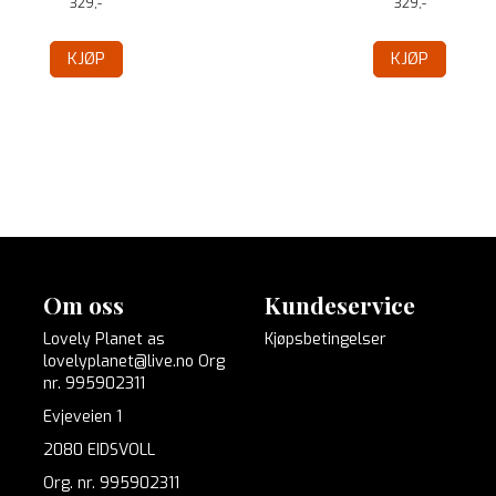
329,-
329,-
KJØP
KJØP
Om oss
Kundeservice
Lovely Planet as
Kjøpsbetingelser
lovelyplanet@live.no Org
nr. 995902311
Evjeveien 1
2080 EIDSVOLL
Org. nr. 995902311