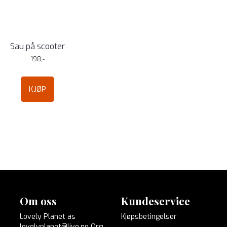
Sau på scooter
198,-
KJØP
Om oss
Kundeservice
Lovely Planet as
Kjøpsbetingelser
lovelyplanet@live.no Org