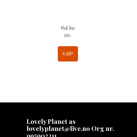
Kul ku
149,-
KJØP
Lovely Planet as
lovelyplanet@live.no Org nr.
995902311