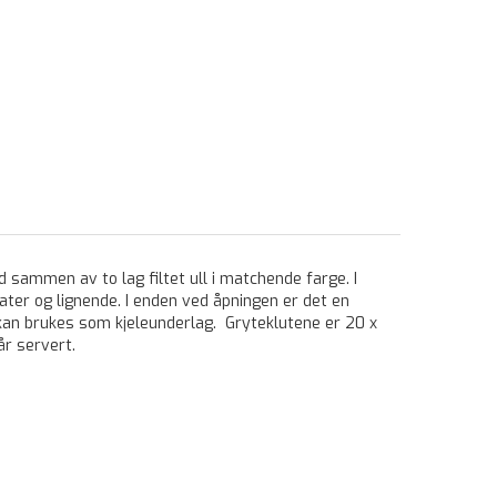
 sammen av to lag filtet ull i matchende farge. I
ter og lignende. I enden ved åpningen er det en
kan brukes som kjeleunderlag. Gryteklutene er 20 x
år servert.