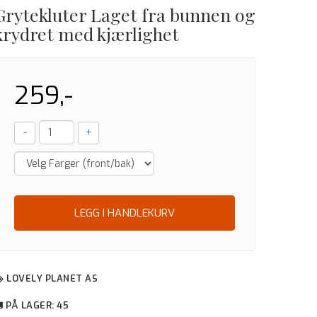
Grytekluter Laget fra bunnen og
krydret med kjærlighet
259,-
-
+
LEGG I HANDLEKURV
LOVELY PLANET AS
PÅ LAGER
: 45