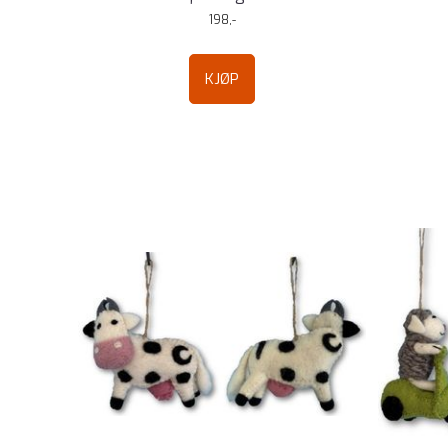
198,-
KJØP