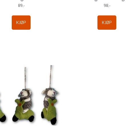
89,-
98,-
KJØP
KJØP