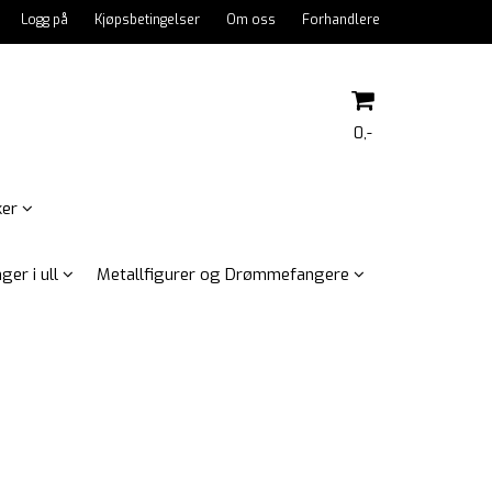
Logg på
Kjøpsbetingelser
Om oss
Forhandlere
0,-
ker
Nullstill
ger i ull
Metallfigurer og Drømmefangere
Trykk ENTER for å søke