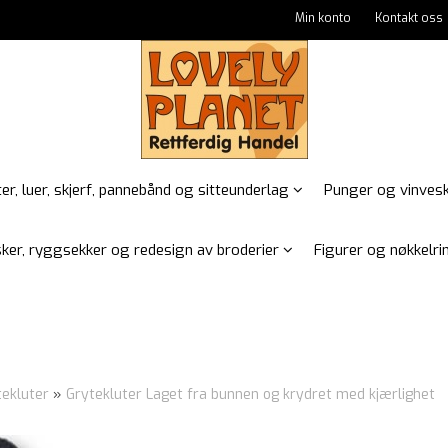
Min konto
Kontakt oss
er, luer, skjerf, pannebånd og sitteunderlag
Punger og vinves
ker, ryggsekker og redesign av broderier
Figurer og nøkkelrin
tekluter
»
Grytekluter Laget fra bunnen og krydret med kjærlighet