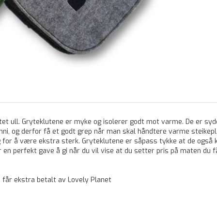
tet ull. Gryteklutene er myke og isolerer godt mot varme. De er sydd
ni, og derfor få et godt grep når man skal håndtere varme steikepla
for å være ekstra sterk. Gryteklutene er såpass tykke at de også 
n perfekt gave å gi når du vil vise at du setter pris på maten du f
 får ekstra betalt av Lovely Planet