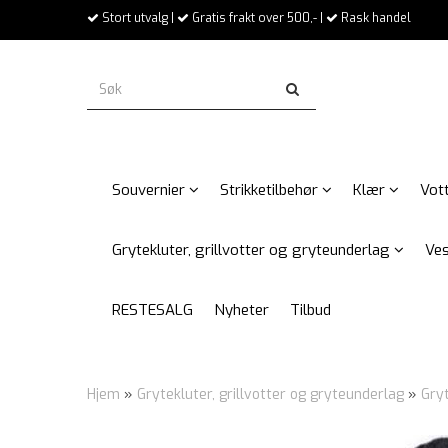
Stort utvalg |
Gratis frakt over 500,- |
Rask handel
Souvernier
Strikketilbehør
Klær
Vott
Grytekluter, grillvotter og gryteunderlag
Ves
RESTESALG
Nyheter
Tilbud
Hjem
»
Grytekluter, grillvotter og gryteunderlag
»
Gry