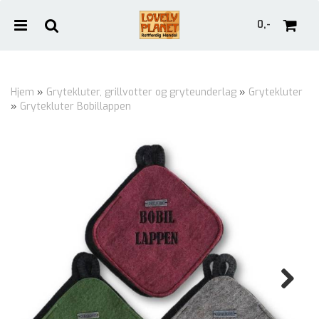
0,-
Hjem
»
Grytekluter, grillvotter og gryteunderlag
»
Grytekluter
»
Grytekluter Bobillappen
Nullstill
Trykk ENTER for å søke
Next