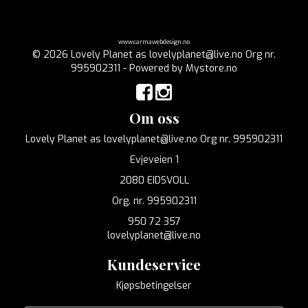
www.carmawebdesign.no
© 2026 Lovely Planet as lovelyplanet@live.no Org nr.
995902311 - Powered by
Mystore.no
Om oss
Lovely Planet as lovelyplanet@live.no Org nr. 995902311
Evjeveien 1
2080 EIDSVOLL
Org. nr. 995902311
950 72 357
lovelyplanet@live.no
Kundeservice
Kjøpsbetingelser