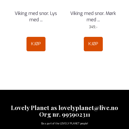
Viking med snor. Lys
Viking med snor. Mørk
med ...
med ...
349,-
KJØP
KJØP
Lovely Planet as lovelyplanet@live.no
Org nr. 995902311
Be a part of the LOVELY PLANET people!