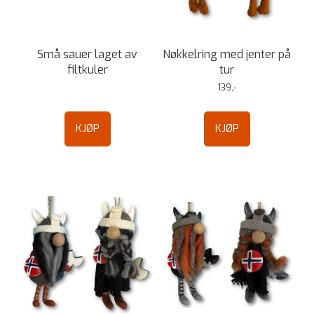
Små sauer laget av
Nøkkelring med jenter på
filtkuler
tur
139,-
KJØP
KJØP