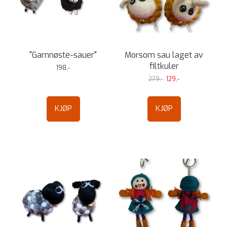
"Garnnøste-sauer"
Morsom sau laget av
filtkuler
198,-
279,-
129,-
KJØP
KJØP