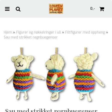
0,-
Hjem
»
Figurer og nøkkelringer i ull
»
Filtfigurer med oppheng
»
Sau med strikket regnbuegenser
Nullstill
Trykk ENTER for å søke
Sau med strikket regnbuegenser