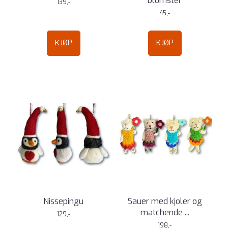
blomster
139,-
45,-
KJØP
KJØP
Nissepingu
Sauer med kjoler og
matchende ...
129,-
198,-