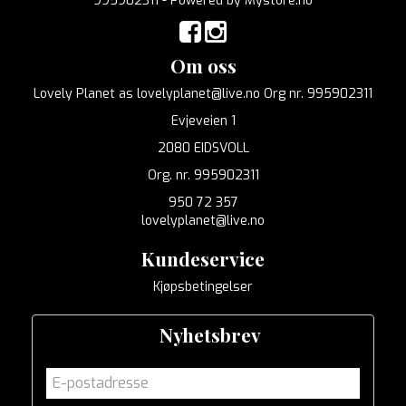
995902311 - Powered by
Mystore.no
Om oss
Lovely Planet as lovelyplanet@live.no Org nr. 995902311
Evjeveien 1
2080 EIDSVOLL
Org. nr. 995902311
950 72 357
lovelyplanet@live.no
Kundeservice
Kjøpsbetingelser
Nyhetsbrev