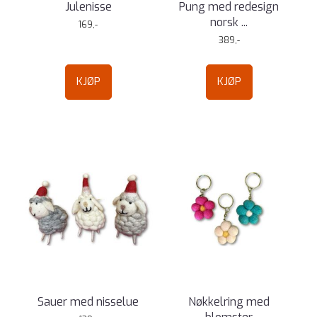
Julenisse
Pung med redesign
norsk ...
169,-
389,-
KJØP
KJØP
Sauer med nisselue
Nøkkelring med