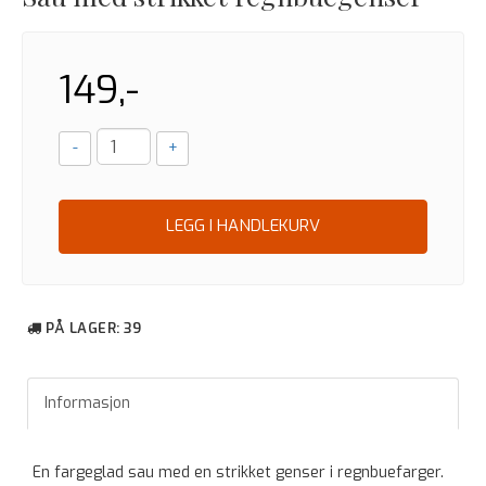
149,-
-
+
LEGG I HANDLEKURV
PÅ LAGER
: 39
Informasjon
En fargeglad sau med en strikket genser i regnbuefarger.