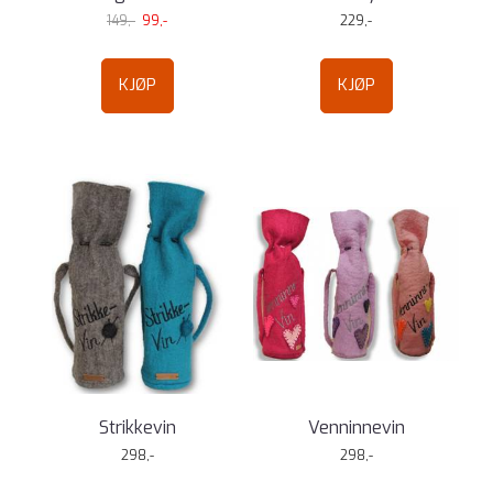
149,-
99,-
229,-
KJØP
KJØP
Strikkevin
Venninnevin
298,-
298,-