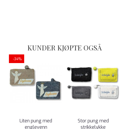
KUNDER KJØPTE OGSÅ
-34%
Liten pung med
Stor pung med
englevenn
strikkelykke