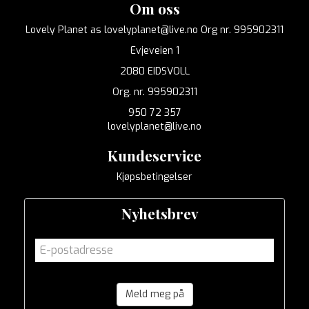
Om oss
Lovely Planet as lovelyplanet@live.no Org nr. 995902311
Evjeveien 1
2080 EIDSVOLL
Org. nr. 995902311
950 72 357
lovelyplanet@live.no
Kundeservice
Kjøpsbetingelser
Nyhetsbrev
Meld meg på