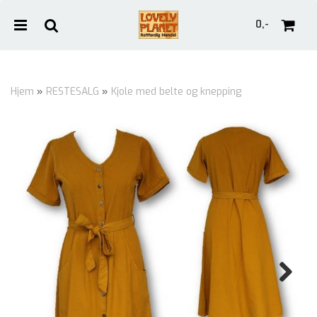
0,-
Hjem
»
RESTESALG
»
Kjole med belte og knepping
Nullstill
Trykk ENTER for å søke
Next