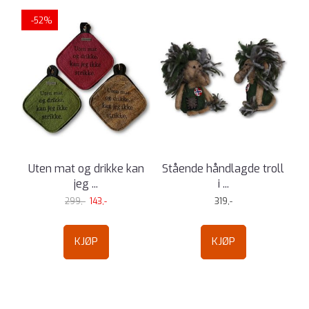
-52%
Uten mat og drikke kan
Stående håndlagde troll
jeg ...
i ...
299,-
143,-
319,-
KJØP
KJØP