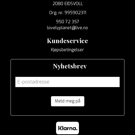
2080 EIDSVOLL
Org. nr. 995902311
950 72 357
lovelyplanet@live.no
Kundeservice
Kjøpsbetingelser
Nyhetsbrev
Meld meg på