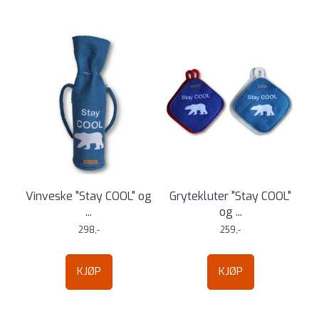
Vinveske "Stay COOL" og
Grytekluter "Stay COOL"
...
og ...
298,-
259,-
KJØP
KJØP