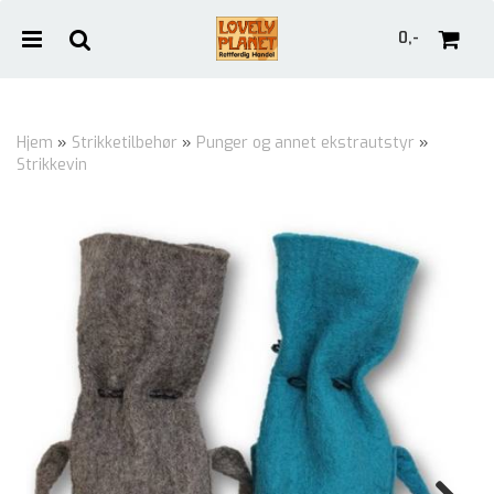
0,-
Hjem
»
Strikketilbehør
»
Punger og annet ekstrautstyr
»
Strikkevin
Nullstill
Trykk ENTER for å søke