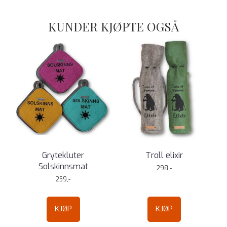
KUNDER KJØPTE OGSÅ
Grytekluter
Troll elixir
Solskinnsmat
298,-
259,-
KJØP
KJØP