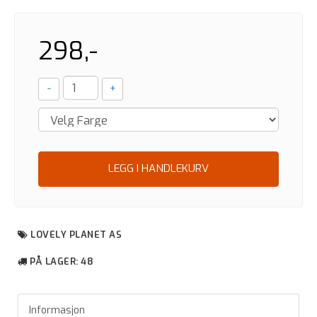
298,-
-
+
LEGG I HANDLEKURV
LOVELY PLANET AS
PÅ LAGER
: 48
Informasjon