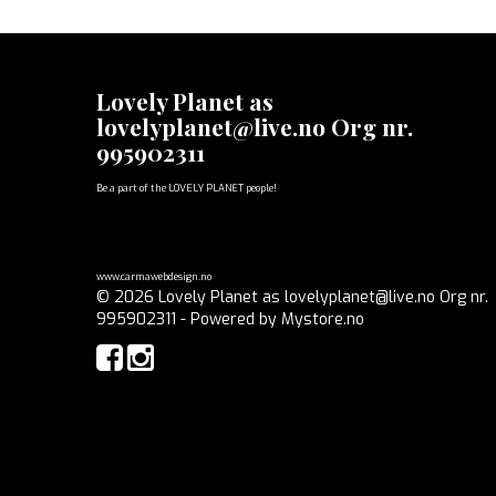
Lovely Planet as
lovelyplanet@live.no Org nr.
995902311
Be a part of the LOVELY PLANET people!
www.carmawebdesign.no
© 2026 Lovely Planet as lovelyplanet@live.no Org nr.
995902311 - Powered by
Mystore.no