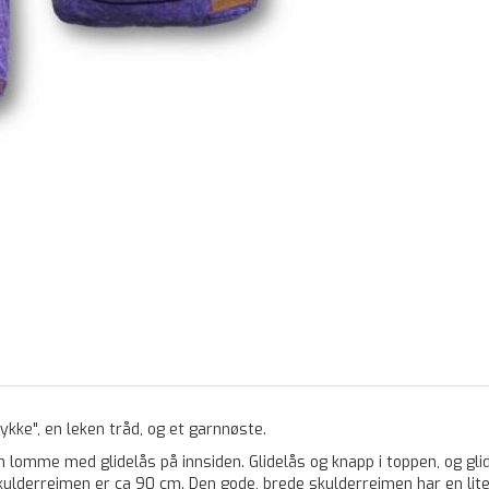
ykke", en leken tråd, og et garnnøste.
n lomme med glidelås på innsiden. Glidelås og knapp i toppen, og gl
kulderreimen er ca 90 cm. Den gode, brede skulderreimen har en li