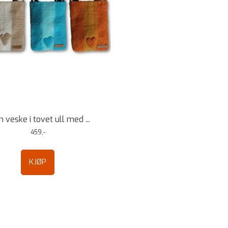
n veske i tovet ull med ...
459,-
KJØP