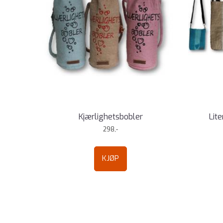
Kjærlighetsbobler
Lite
298,-
KJØP