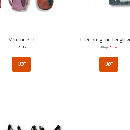
Venninnevin
Liten pung med englev
298,-
149,-
99,-
KJØP
KJØP