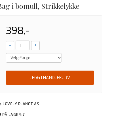
Bag i bomull, Strikkelykke
398,-
-
+
LEGG I HANDLEKURV
LOVELY PLANET AS
PÅ LAGER
: 7