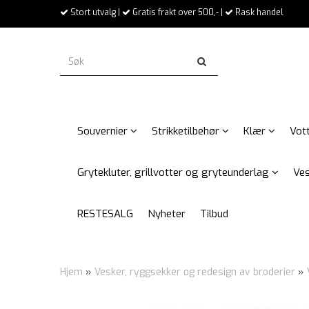
Stort utvalg |
Gratis frakt over 500,- |
Rask handel
Souvernier
Strikketilbehør
Klær
Vott
Grytekluter, grillvotter og gryteunderlag
Ves
RESTESALG
Nyheter
Tilbud
Hjem
»
Vesker, ryggsekker og redesign av broderier
»