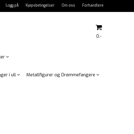
Logg på
Kjøpsbetingelser
Om oss
Forhandlere
0,-
ker
Nullstill
ger i ull
Metallfigurer og Drømmefangere
Trykk ENTER for å søke