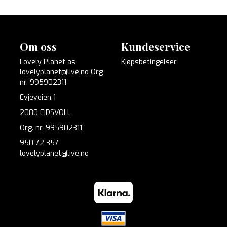
Om oss
Kundeservice
Lovely Planet as
Kjøpsbetingelser
lovelyplanet@live.no Org
nr. 995902311
Evjeveien 1
2080 EIDSVOLL
Org. nr. 995902311
950 72 357
lovelyplanet@live.no