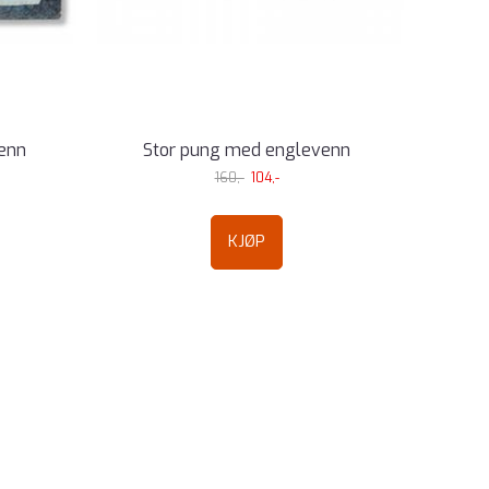
enn
Stor pung med englevenn
160,-
104,-
KJØP