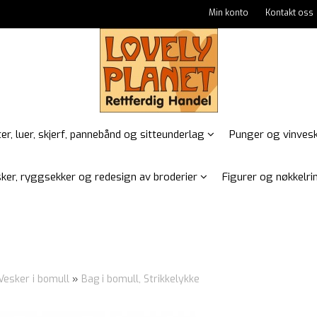
Min konto
Kontakt oss
er, luer, skjerf, pannebånd og sitteunderlag
Punger og vinves
ker, ryggsekker og redesign av broderier
Figurer og nøkkelrin
Vesker i bomull
»
Bag i bomull, Strikkelykke