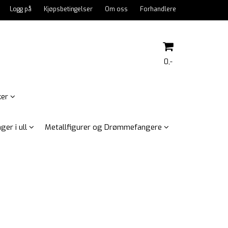
Logg på
Kjøpsbetingelser
Om oss
Forhandlere
0,-
ker
Nullstill
ger i ull
Metallfigurer og Drømmefangere
Trykk ENTER for å søke