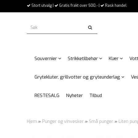
Stort utvalg |
Gratis frakt over 500,- |
Rask handel
Souvernier
Strikketilbehør
Klær
Vott
Grytekluter, grillvotter og gryteunderlag
Ves
RESTESALG
Nyheter
Tilbud
Hjem
»
Punger og vinvesker
»
Små punger
»
Liten pu