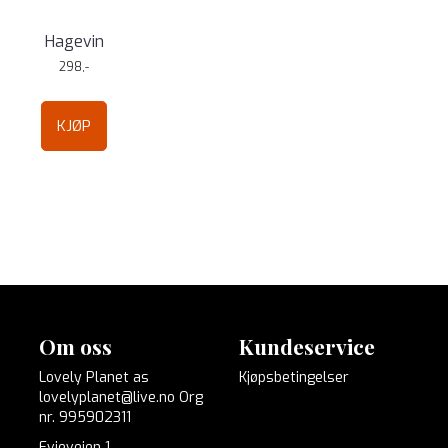
Hagevin
298,-
KJØP
Om oss
Kundeservice
Lovely Planet as
Kjøpsbetingelser
lovelyplanet@live.no Org
nr. 995902311
Evjeveien 1