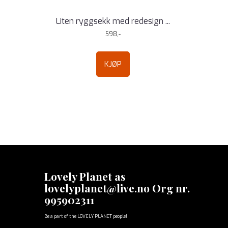
Liten ryggsekk med redesign ...
598,-
KJØP
Lovely Planet as
lovelyplanet@live.no Org nr.
995902311
Be a part of the LOVELY PLANET people!