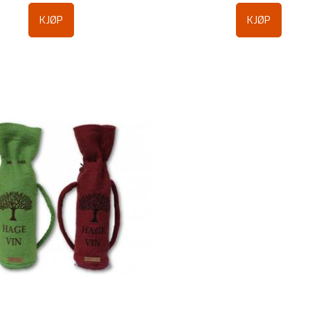
KJØP
KJØP