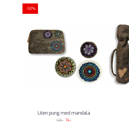
-50%
Liten pung med mandala
149,-
74,-