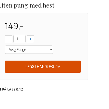
Liten pung med hest
149,-
-
+
LEGG I HANDLEKURV
PÅ LAGER
: 12