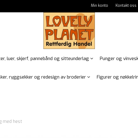
Min konto
Kontakt oss
er, luer, skjerf, pannebånd og sitteunderlag
Punger og vinves
ker, ryggsekker og redesign av broderier
Figurer og nøkkelrin
ng med hest