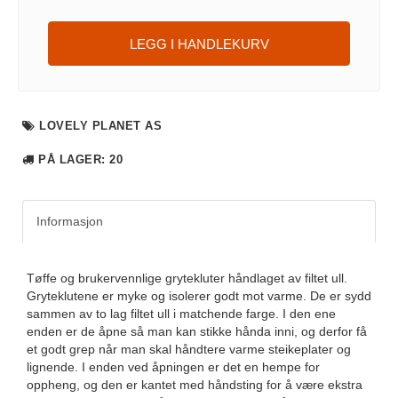
LEGG I HANDLEKURV
LOVELY PLANET AS
PÅ LAGER
: 20
Informasjon
Tøffe og brukervennlige grytekluter håndlaget av filtet ull.
Gryteklutene er myke og isolerer godt mot varme. De er sydd
sammen av to lag filtet ull i matchende farge. I den ene
enden er de åpne så man kan stikke hånda inni, og derfor få
et godt grep når man skal håndtere varme steikeplater og
lignende. I enden ved åpningen er det en hempe for
oppheng, og den er kantet med håndsting for å være ekstra