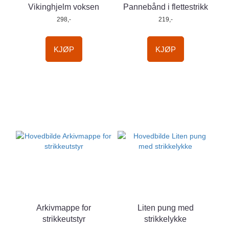
Vikinghjelm voksen
Pannebånd i flettestrikk
298,-
219,-
KJØP
KJØP
Arkivmappe for
Liten pung med
strikkeutstyr
strikkelykke