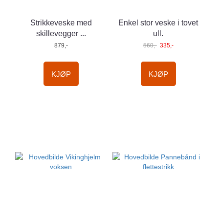
Strikkeveske med
Enkel stor veske i tovet
skillevegger ...
ull.
879,-
560,-
335,-
KJØP
KJØP