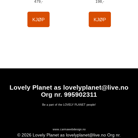
479,-
198,-
KJØP
KJØP
Lovely Planet as lovelyplanet@live.no
Org nr. 995902311
Be a part of the LOVELY PLANET people!
www.carmawebdesign.no
© 2026 Lovely Planet as lovelyplanet@live.no Org nr.