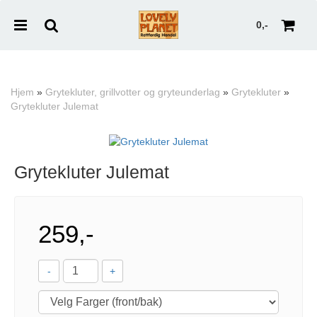
0,-
Hjem
»
Grytekluter, grillvotter og gryteunderlag
»
Grytekluter
»
Grytekluter Julemat
Nullstill
Trykk ENTER for å søke
Grytekluter Julemat
259,-
-
+