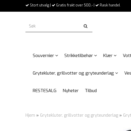
Stort utvalg |
Gratis frakt over 500,- |
Rask handel
Souvernier
Strikketilbehør
Klær
Vott
Grytekluter, grillvotter og gryteunderlag
Ves
RESTESALG
Nyheter
Tilbud
Hjem
»
Grytekluter, grillvotter og gryteunderlag
»
Gry