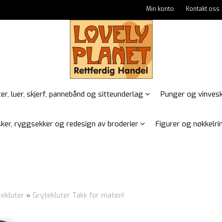
Min konto
Kontakt oss
er, luer, skjerf, pannebånd og sitteunderlag
Punger og vinves
ker, ryggsekker og redesign av broderier
Figurer og nøkkelrin
tekluter
»
Grytekluter Takk for maten!