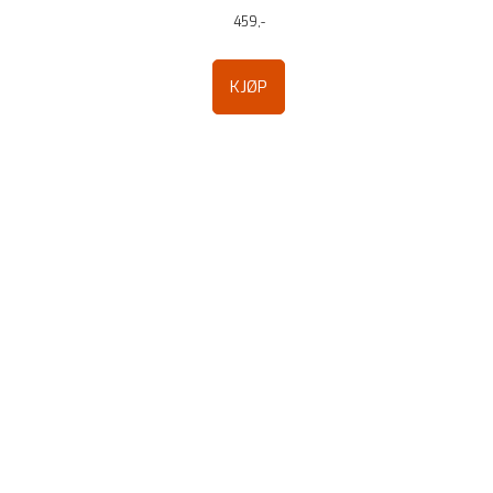
459,-
KJØP