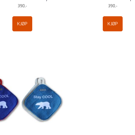
390,-
390,-
KJØP
KJØP