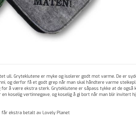
tet ull. Gryteklutene er myke og isolerer godt mot varme. De er sydd
ni, og derfor få et godt grep når man skal håndtere varme steikepla
for å være ekstra sterk. Gryteklutene er såpass tykke at de også 
n koselig vertinnegave, og koselig å gi bort når man blir invitert h
 får ekstra betalt av Lovely Planet