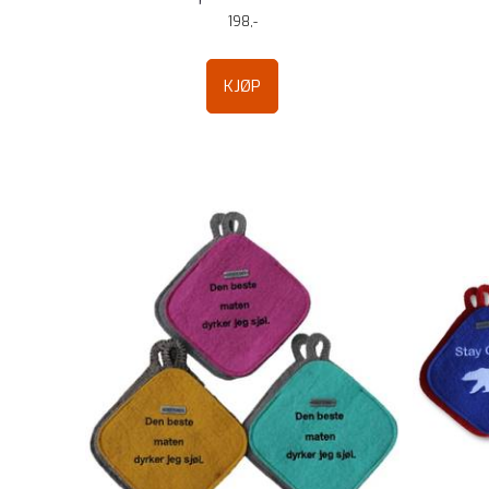
198,-
KJØP