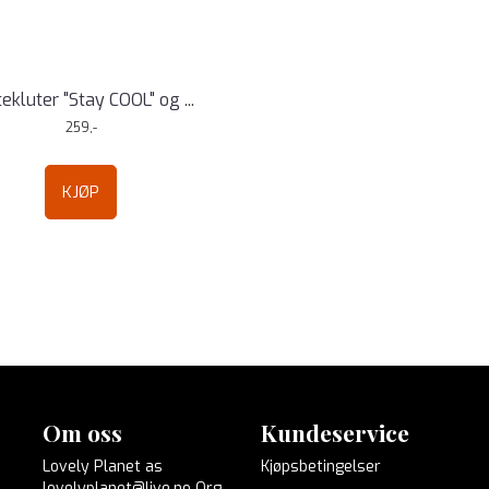
ekluter "Stay COOL" og ...
259,-
KJØP
Om oss
Kundeservice
Lovely Planet as
Kjøpsbetingelser
lovelyplanet@live.no Org