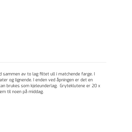
 sammen av to lag filtet ull i matchende farge. I
ter og lignende. I enden ved åpningen er det en
kan brukes som kjeleunderlag. Gryteklutene er 20 x
jem til noen på middag.