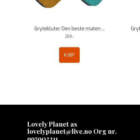
Grytekluter Den beste maten ...
Gryt
259,-
KJØP
Lovely Planet as
lovelyplanet@live.no Org nr.
995902311