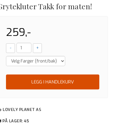
Grytekluter Takk for maten!
259,-
-
+
LEGG I HANDLEKURV
LOVELY PLANET AS
PÅ LAGER
: 45