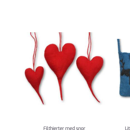
Filthjerter med snor
Li