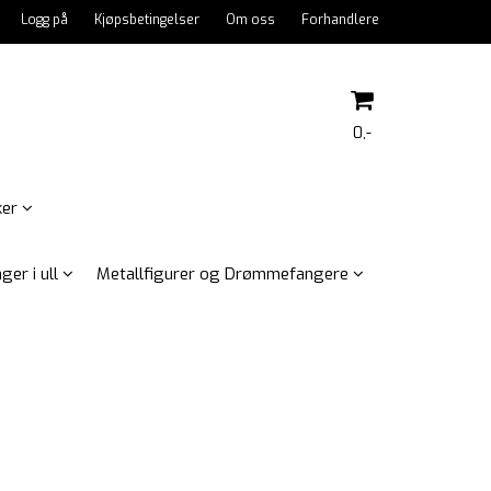
Logg på
Kjøpsbetingelser
Om oss
Forhandlere
0,-
ker
Nullstill
ger i ull
Metallfigurer og Drømmefangere
Trykk ENTER for å søke