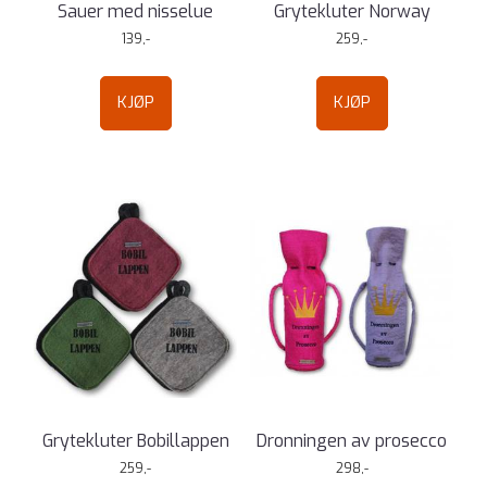
Sauer med nisselue
Grytekluter Norway
139,-
259,-
KJØP
KJØP
Grytekluter Bobillappen
Dronningen av prosecco
259,-
298,-