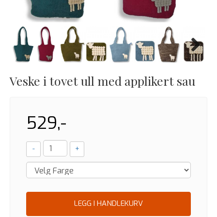
Next
Veske i tovet ull med applikert sau
529,-
-
+
LEGG I HANDLEKURV