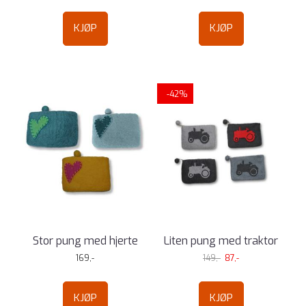
KJØP
KJØP
-42%
Stor pung med hjerte
Liten pung med traktor
169,-
149,-
87,-
KJØP
KJØP