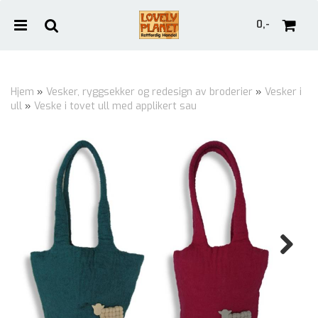
0,-
Hjem
»
Vesker, ryggsekker og redesign av broderier
»
Vesker i
ull
»
Veske i tovet ull med applikert sau
Nullstill
Trykk ENTER for å søke
Next