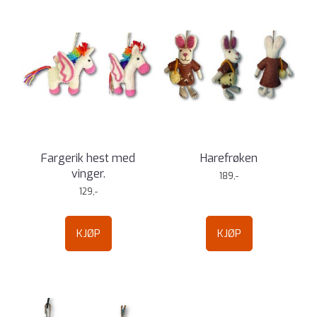
Fargerik hest med
Harefrøken
vinger.
189,-
129,-
KJØP
KJØP