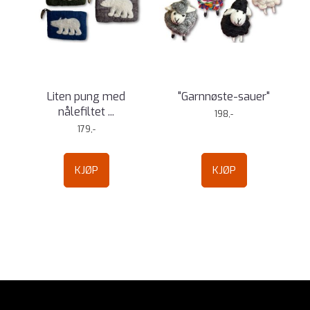
Liten pung med
"Garnnøste-sauer"
nålefiltet ...
198,-
179,-
KJØP
KJØP