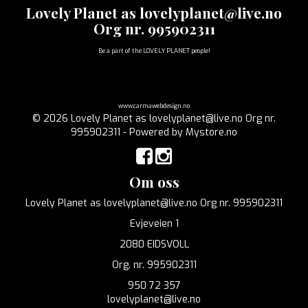
Lovely Planet as lovelyplanet@live.no
Org nr. 995902311
Be a part of the LOVELY PLANET people!
www.carmawebdesign.no
© 2026 Lovely Planet as lovelyplanet@live.no Org nr.
995902311 - Powered by
Mystore.no
Om oss
Lovely Planet as lovelyplanet@live.no Org nr. 995902311
Evjeveien 1
2080 EIDSVOLL
Org. nr. 995902311
950 72 357
lovelyplanet@live.no