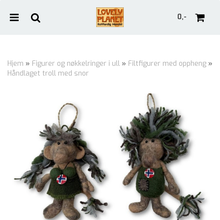
0,-
Hjem
»
Figurer og nøkkelringer i ull
»
Filtfigurer med oppheng
»
Håndlaget troll med snor
Nullstill
Trykk ENTER for å søke