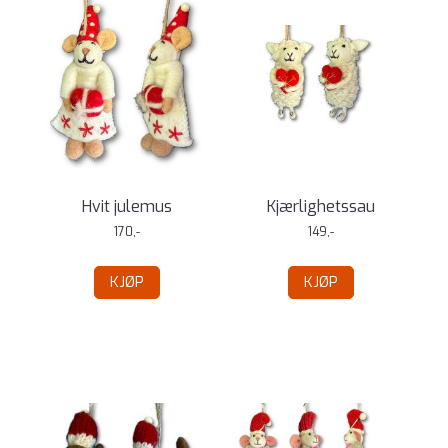
Hvit julemus
Kjærlighetssau
170,-
149,-
KJØP
KJØP