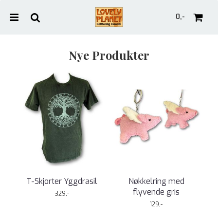
0,-
Nye Produkter
Nullstill
Trykk ENTER for å søke
T-Skjorter Yggdrasil
Nøkkelring med
flyvende gris
329,-
129,-