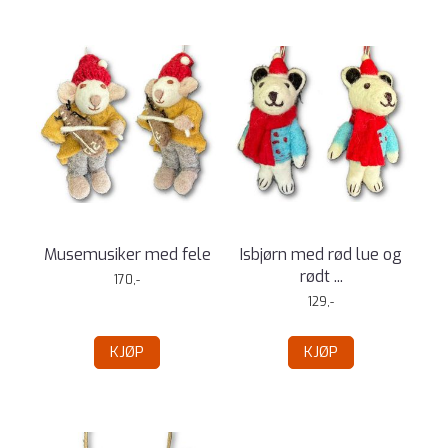
Musemusiker med fele
Isbjørn med rød lue og
rødt ...
170,-
129,-
KJØP
KJØP