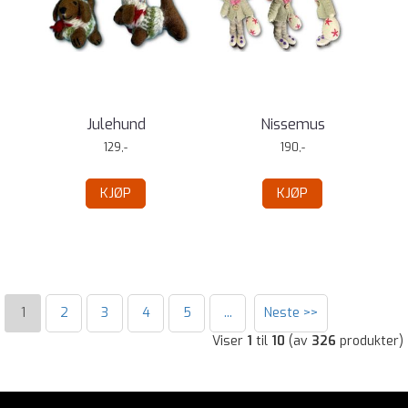
Julehund
Nissemus
129,-
190,-
KJØP
KJØP
1
2
3
4
5
...
Neste >>
Viser
1
til
10
(av
326
produkter)