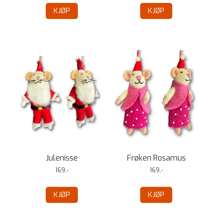
KJØP
KJØP
Julenisse
Frøken Rosamus
169,-
169,-
KJØP
KJØP