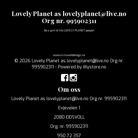
Lovely Planet as lovelyplanet@live.no
Org nr. 995902311
Be a part of the LOVELY PLANET people!
www.carmawebdesign.no
© 2026 Lovely Planet as lovelyplanet@live.no Org nr.
995902311 - Powered by
Mystore.no
Om oss
Lovely Planet as lovelyplanet@live.no Org nr. 995902311
Evjeveien 1
2080 EIDSVOLL
Org. nr. 995902311
950 72 357