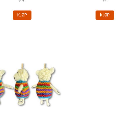
189,-
139,-
KJØP
KJØP