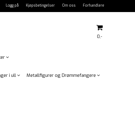
Logg på
Kjøpsbetingelser
Om oss
Forhandlere
0,-
ker
Nullstill
ger i ull
Metallfigurer og Drømmefangere
Trykk ENTER for å søke