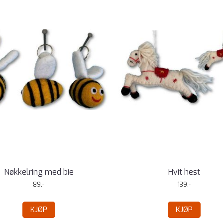
Nøkkelring med bie
Hvit hest
89,-
139,-
KJØP
KJØP