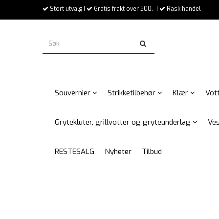
Stort utvalg |
Gratis frakt over 500,- |
Rask handel
Souvernier
Strikketilbehør
Klær
Vott
Grytekluter, grillvotter og gryteunderlag
Ves
RESTESALG
Nyheter
Tilbud