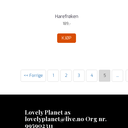
Harefrøken
189,-
KJØP
<< Forrige
1
2
3
4
5
...
Lovely Planet as
lovelyplanet@live.no Org nr.
995902311