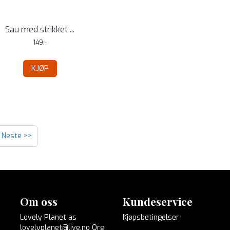
Sau med strikket ...
149,-
KJØP
Neste >>
Om oss
Kundeservice
Lovely Planet as
Kjøpsbetingelser
lovelyplanet@live.no Org