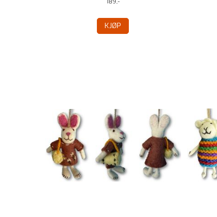
189,-
KJØP