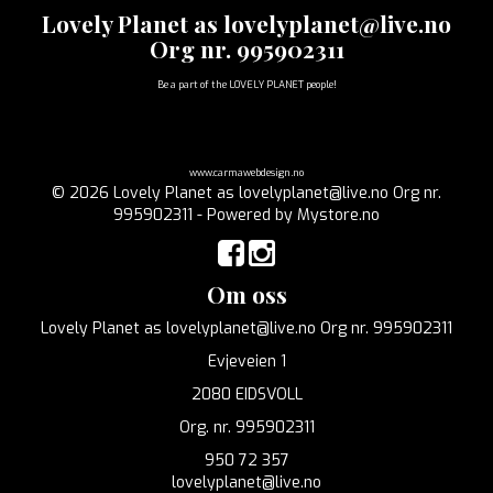
Lovely Planet as lovelyplanet@live.no
Org nr. 995902311
Be a part of the LOVELY PLANET people!
www.carmawebdesign.no
© 2026 Lovely Planet as lovelyplanet@live.no Org nr.
995902311 - Powered by
Mystore.no
Om oss
Lovely Planet as lovelyplanet@live.no Org nr. 995902311
Evjeveien 1
2080 EIDSVOLL
Org. nr. 995902311
950 72 357
lovelyplanet@live.no