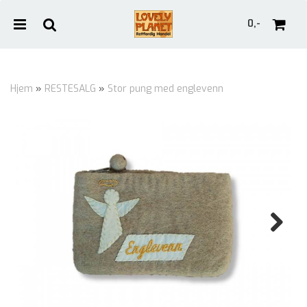
0,-
Hjem
»
RESTESALG
»
Stor pung med englevenn
Nullstill
Trykk ENTER for å søke
Next