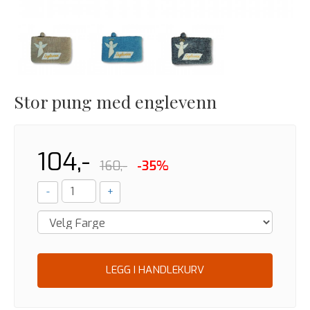
Stor pung med englevenn
104,-
160,-
-35%
-
+
LEGG I HANDLEKURV