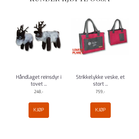
Håndlaget reinsdyr i
Strikkelykke veske, et
tovet ...
stort ...
248,-
759,-
KJØP
KJØP