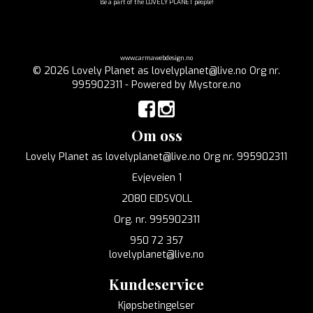
Be a part of the LOVELY PLANET people!
www.carmawebdesign.no
© 2026 Lovely Planet as lovelyplanet@live.no Org nr.
995902311 - Powered by
Mystore.no
Om oss
Lovely Planet as lovelyplanet@live.no Org nr. 995902311
Evjeveien 1
2080 EIDSVOLL
Org. nr. 995902311
950 72 357
lovelyplanet@live.no
Kundeservice
Kjøpsbetingelser