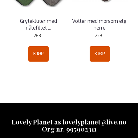
Grytekluter med
Votter med morsom elg,
nålefiltet ...
herre
268,-
259,-
KJØP
KJØP
Lovely Planet as lovelyplanet@live.no
Org nr. 995902311