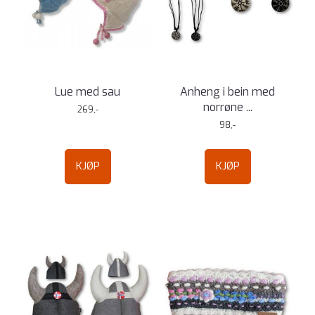
Lue med sau
Anheng i bein med
norrøne ...
269,-
98,-
KJØP
KJØP