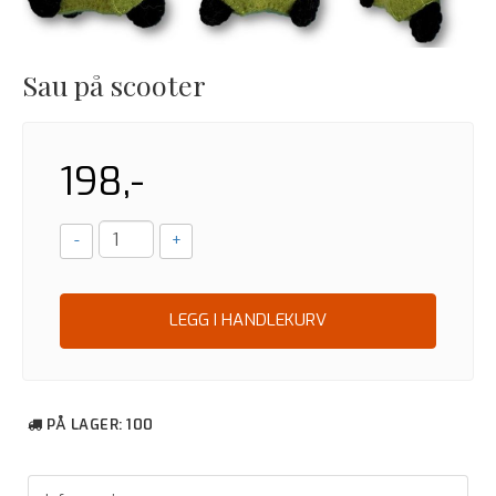
Sau på scooter
198,-
-
+
LEGG I HANDLEKURV
PÅ LAGER
: 100