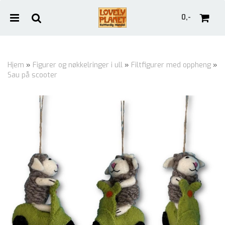
0,-
Hjem
»
Figurer og nøkkelringer i ull
»
Filtfigurer med oppheng
»
Sau på scooter
Nullstill
Trykk ENTER for å søke