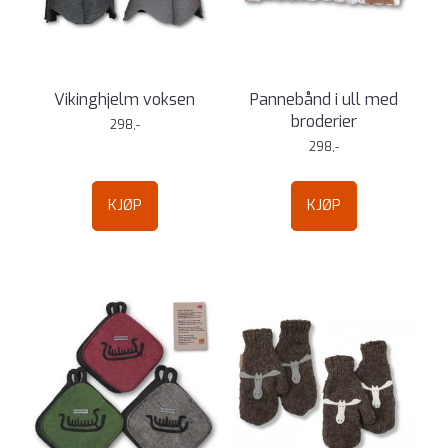
Vikinghjelm voksen
Pannebånd i ull med
broderier
298,-
298,-
KJØP
KJØP