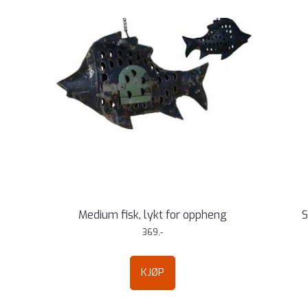
Medium fisk, lykt for oppheng
S
369,-
KJØP