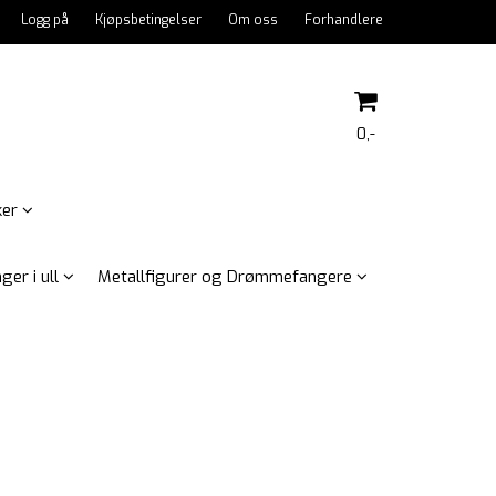
Logg på
Kjøpsbetingelser
Om oss
Forhandlere
0,-
ker
Nullstill
ger i ull
Metallfigurer og Drømmefangere
Trykk ENTER for å søke