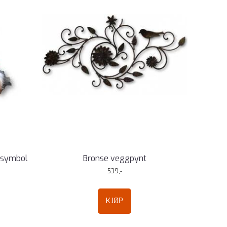
 symbol
Bronse veggpynt
539,-
KJØP