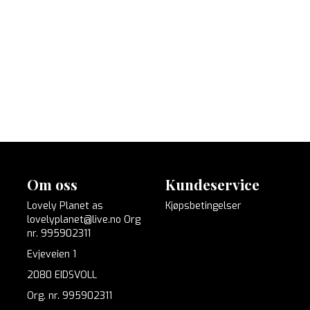
Om oss
Kundeservice
Lovely Planet as
Kjøpsbetingelser
lovelyplanet@live.no Org
nr. 995902311
Evjeveien 1
2080 EIDSVOLL
Org. nr. 995902311