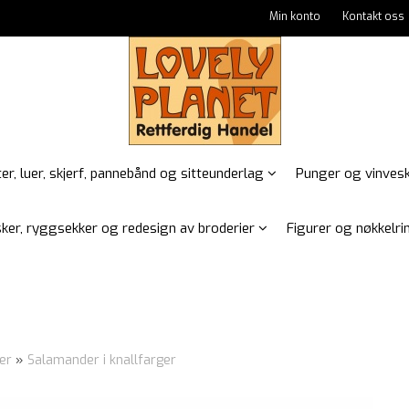
Min konto
Kontakt oss
er, luer, skjerf, pannebånd og sitteunderlag
Punger og vinves
ker, ryggsekker og redesign av broderier
Figurer og nøkkelrin
er
»
Salamander i knallfarger