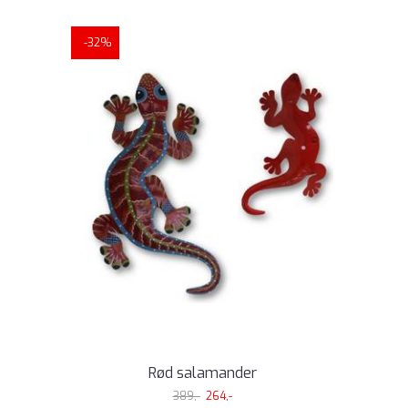
-32%
Rød salamander
389,-
264,-