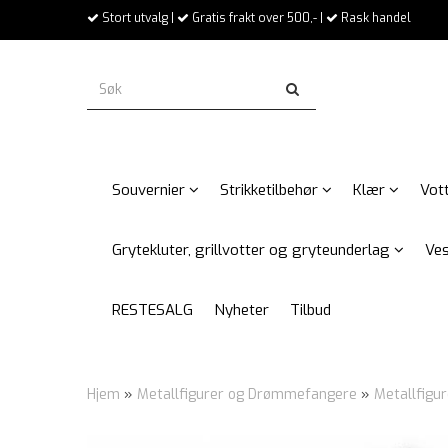
Stort utvalg |
Gratis frakt over 500,- |
Rask handel
Souvernier
Strikketilbehør
Klær
Vott
Grytekluter, grillvotter og gryteunderlag
Ves
RESTESALG
Nyheter
Tilbud
Hjem
»
Metallfigurer og Drømmefangere
»
Metallfigur