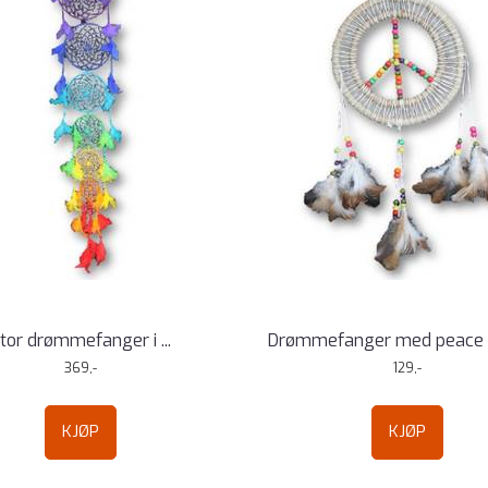
tor drømmefanger i ...
Drømmefanger med peace
369,-
129,-
KJØP
KJØP