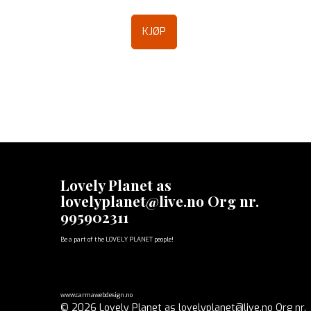
KJØP
Lovely Planet as
lovelyplanet@live.no Org nr.
995902311
Be a part of the LOVELY PLANET people!
www.carmawebdesign.no
© 2026 Lovely Planet as lovelyplanet@live.no Org nr.