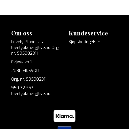
Om oss
Kundeservice
Lovely Planet as
Kjøpsbetingelser
lovelyplanet@live.no Org
nr. 995902311
Evjeveien 1
2080 EIDSVOLL
Org. nr. 995902311
950 72 357
lovelyplanet@live.no