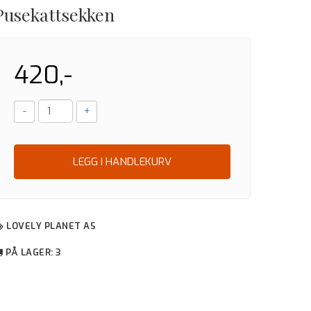
Pusekattsekken
420,-
-
+
LEGG I HANDLEKURV
LOVELY PLANET AS
PÅ LAGER
: 3