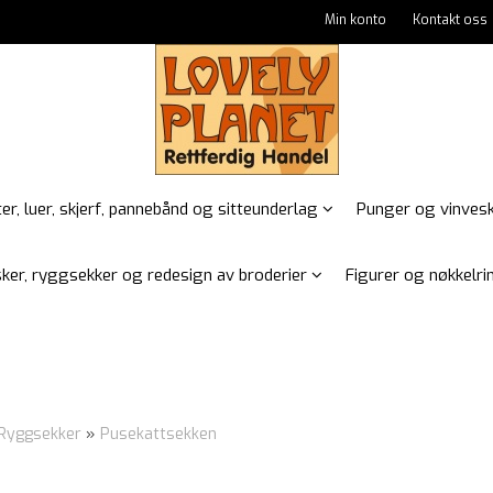
Min konto
Kontakt oss
er, luer, skjerf, pannebånd og sitteunderlag
Punger og vinves
ker, ryggsekker og redesign av broderier
Figurer og nøkkelrin
Ryggsekker
»
Pusekattsekken