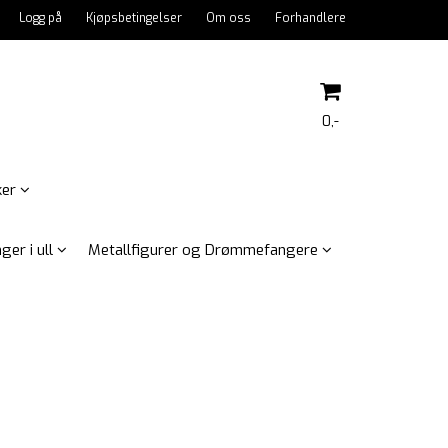
Logg på
Kjøpsbetingelser
Om oss
Forhandlere
0,-
ker
Nullstill
ger i ull
Metallfigurer og Drømmefangere
Trykk ENTER for å søke