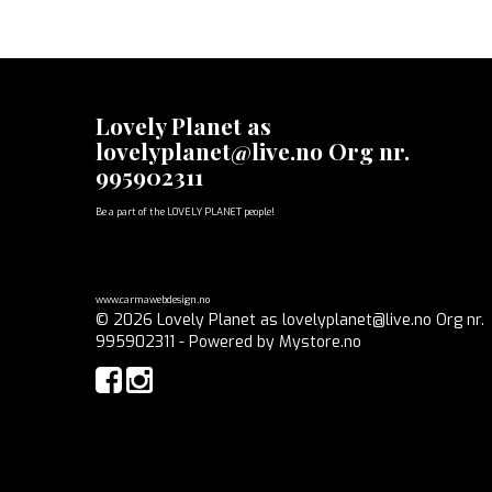
Lovely Planet as
lovelyplanet@live.no Org nr.
995902311
Be a part of the LOVELY PLANET people!
www.carmawebdesign.no
© 2026 Lovely Planet as lovelyplanet@live.no Org nr.
995902311 - Powered by
Mystore.no