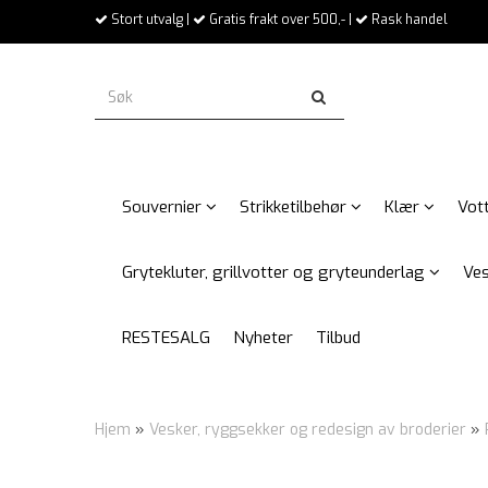
Stort utvalg |
Gratis frakt over 500,- |
Rask handel
Souvernier
Strikketilbehør
Klær
Vott
Grytekluter, grillvotter og gryteunderlag
Ves
RESTESALG
Nyheter
Tilbud
Hjem
»
Vesker, ryggsekker og redesign av broderier
»