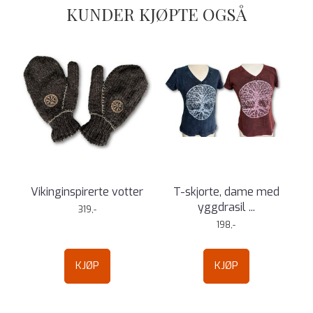
KUNDER KJØPTE OGSÅ
Vikinginspirerte votter
T-skjorte, dame med
yggdrasil ...
319,-
198,-
KJØP
KJØP