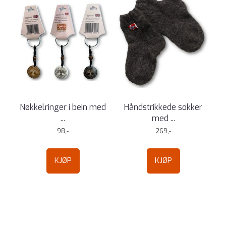
Nøkkelringer i bein med
Håndstrikkede sokker
...
med ...
98,-
269,-
KJØP
KJØP