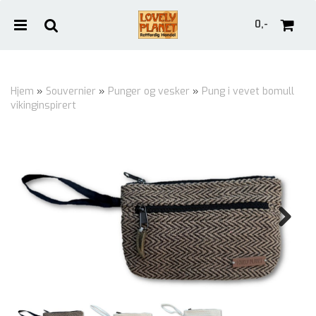
0,-
Hjem
»
Souvernier
»
Punger og vesker
»
Pung i vevet bomull
vikinginspirert
Nullstill
Trykk ENTER for å søke
Next