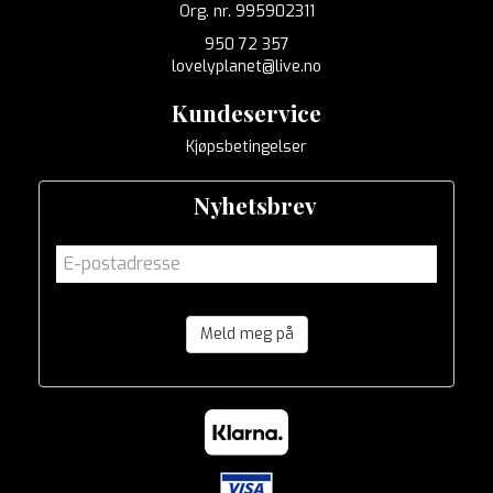
Org. nr. 995902311
950 72 357
lovelyplanet@live.no
Kundeservice
Kjøpsbetingelser
Nyhetsbrev
Meld meg på