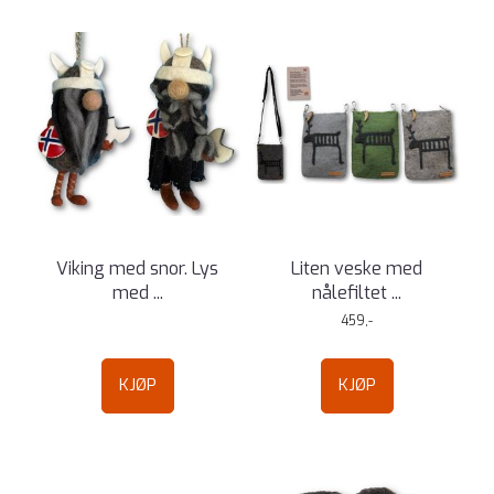
Viking med snor. Lys
Liten veske med
med ...
nålefiltet ...
459,-
KJØP
KJØP