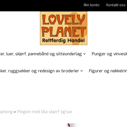
Min konto
Kontakt oss
er, luer, skjerf, pannebånd og sitteunderlag
Punger og vinves
ker, ryggsekker og redesign av broderier
Figurer og nøkkelrin
oppheng
»
Pingvin med lilla skjerf og lue