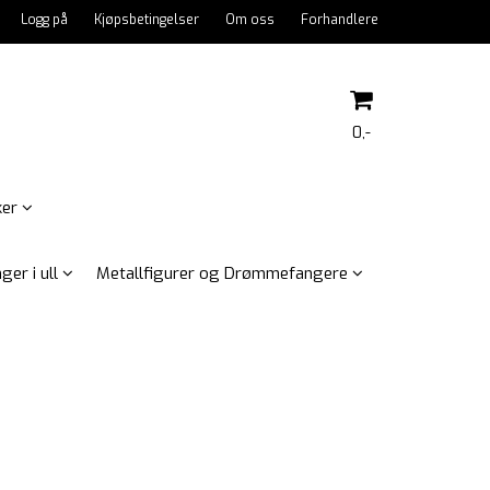
Logg på
Kjøpsbetingelser
Om oss
Forhandlere
0,-
ker
Nullstill
ger i ull
Metallfigurer og Drømmefangere
Trykk ENTER for å søke