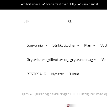
Stort utvalg |
Gratis frakt over 500,- |
Rask handel
Souvernier
Strikketilbehør
Klær
Vott
Grytekluter, grillvotter og gryteunderlag
Ves
RESTESALG
Nyheter
Tilbud
Hjem
»
Figurer og nøkkelringer i ull
»
Filtfigurer med 