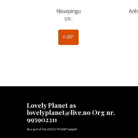
Nissepingu
Anhe
129,-
KJØP
Lovely Planet as
lovelyplanet@live.no Org nr.
995902311
Be a part of the LOVELY PLANET people!