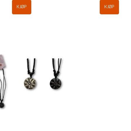
KJØP
KJØP