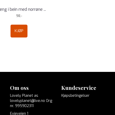
ng i bein med norrøne ...
98,-
KJØP
Om oss
Kundeservice
Lovely Planet as
Kjøpsbetingelser
lovelyplanet@live.no Org
nr. 995902311
Evjeveien 1