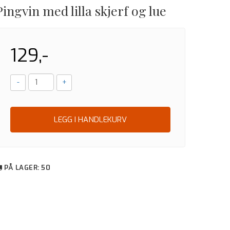
Pingvin med lilla skjerf og lue
129,-
-
+
LEGG I HANDLEKURV
PÅ LAGER
: 50