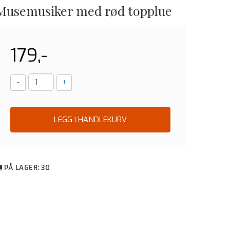
Musemusiker med rød topplue
179,-
-
+
LEGG I HANDLEKURV
PÅ LAGER
: 30