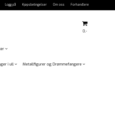
Logg på
Kjøpsbetingelser
Om oss
Forhandlere
0,-
ker
Nullstill
ger i ull
Metallfigurer og Drømmefangere
Trykk ENTER for å søke