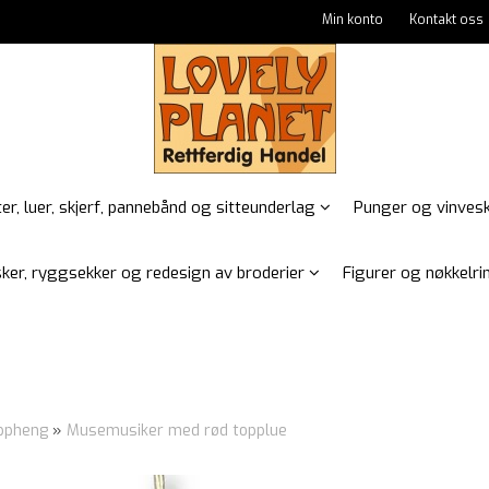
Min konto
Kontakt oss
er, luer, skjerf, pannebånd og sitteunderlag
Punger og vinves
ker, ryggsekker og redesign av broderier
Figurer og nøkkelrin
oppheng
»
Musemusiker med rød topplue