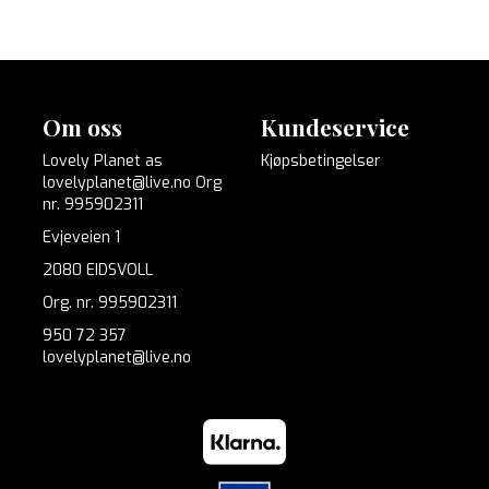
Om oss
Kundeservice
Lovely Planet as
Kjøpsbetingelser
lovelyplanet@live.no Org
nr. 995902311
Evjeveien 1
2080 EIDSVOLL
Org. nr. 995902311
950 72 357
lovelyplanet@live.no