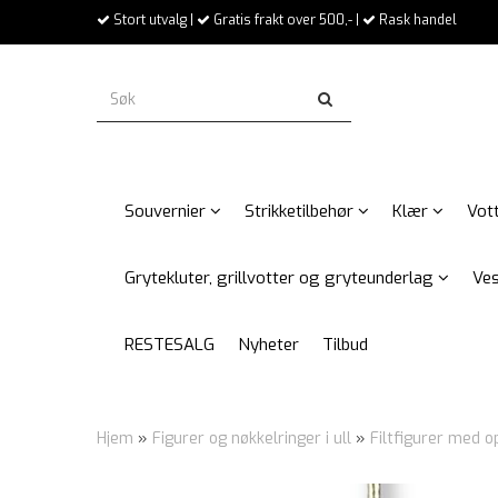
Stort utvalg |
Gratis frakt over 500,- |
Rask handel
Souvernier
Strikketilbehør
Klær
Vott
Grytekluter, grillvotter og gryteunderlag
Ves
RESTESALG
Nyheter
Tilbud
Hjem
»
Figurer og nøkkelringer i ull
»
Filtfigurer med 