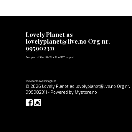
Lovely Planet as
lovelyplanet@live.no Org nr.
995902311
Be a part of the LOVELY PLANET people!
www.carmawebdesign.no
© 2026 Lovely Planet as lovelyplanet@live.no Org nr.
995902311 - Powered by
Mystore.no