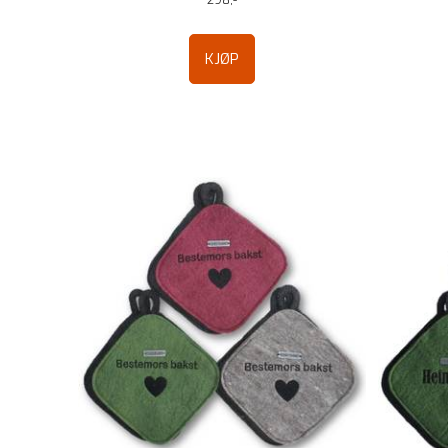
298,-
KJØP