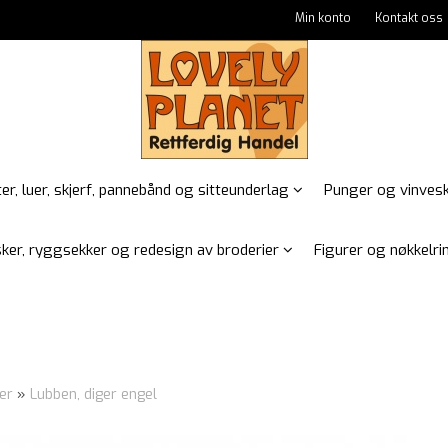
Min konto
Kontakt oss
er, luer, skjerf, pannebånd og sitteunderlag
Punger og vinves
ker, ryggsekker og redesign av broderier
Figurer og nøkkelrin
er
»
Lubben, diger engel