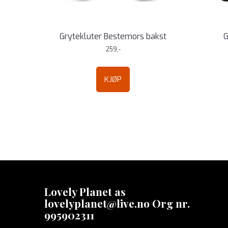
Grytekluter Bestemors bakst
G
259,-
KJØP
Lovely Planet as
lovelyplanet@live.no Org nr.
995902311