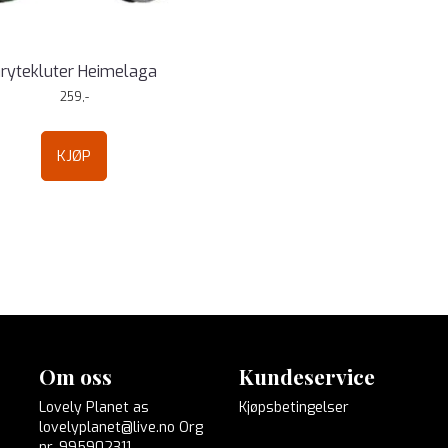
rytekluter Heimelaga
259,-
KJØP
Om oss
Kundeservice
Lovely Planet as
Kjøpsbetingelser
lovelyplanet@live.no Org
nr. 995902311