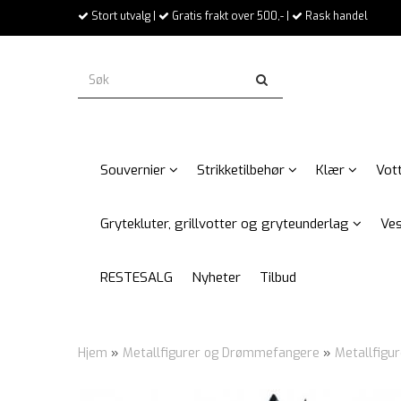
Stort utvalg |
Gratis frakt over 500,- |
Rask handel
Souvernier
Strikketilbehør
Klær
Vott
Grytekluter, grillvotter og gryteunderlag
Ves
RESTESALG
Nyheter
Tilbud
Hjem
»
Metallfigurer og Drømmefangere
»
Metallfigur