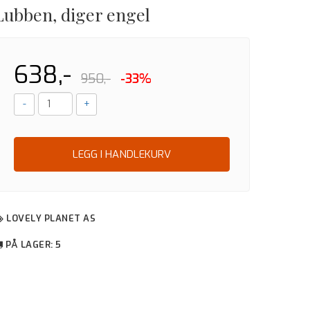
Lubben, diger engel
638,-
950,-
-33%
-
+
LEGG I HANDLEKURV
LOVELY PLANET AS
PÅ LAGER
: 5