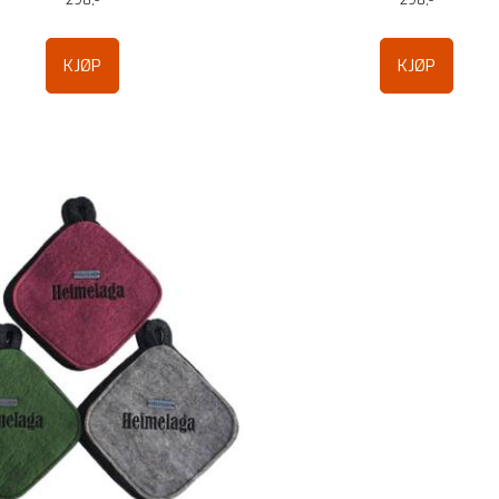
298,-
298,-
KJØP
KJØP