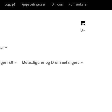
Logg på
Kjøpsbetingelser
Om oss
Forhandlere
0,-
ker
Nullstill
ger i ull
Metallfigurer og Drømmefangere
Trykk ENTER for å søke