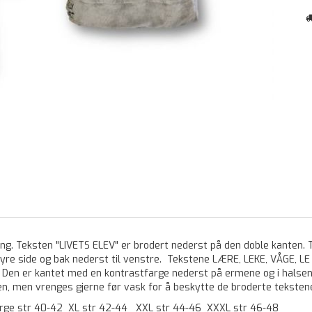
ang. Teksten "LIVETS ELEV" er brodert nederst på den doble kanten. 
re side og bak nederst til venstre. Tekstene LÆRE, LEKE, VÅGE, LE d
 Den er kantet med en kontrastfarge nederst på ermene og i halsen. K
en, men vrenges gjerne før vask for å beskytte de broderte teksten
Large str 40-42 XL str 42-44 XXL str 44-46 XXXL str 46-48