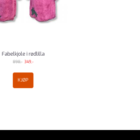
Fabelkjole i rødlilla
898,-
349,-
KJØP