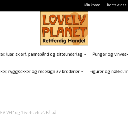
Min konto
Kontakt oss
er, luer, skjerf, pannebånd og sitteunderlag
Punger og vinves
ker, ryggsekker og redesign av broderier
Figurer og nøkkelrin
EV VEL" og "Livets elev". Få på