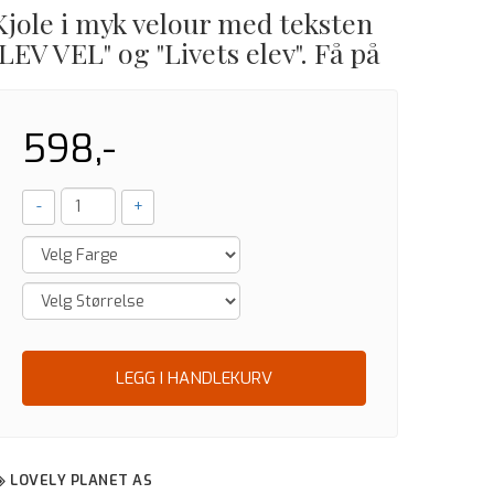
Kjole i myk velour med teksten
"LEV VEL" og "Livets elev". Få på
598,-
-
+
LEGG I HANDLEKURV
LOVELY PLANET AS