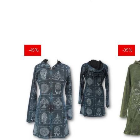
-49%
-39%