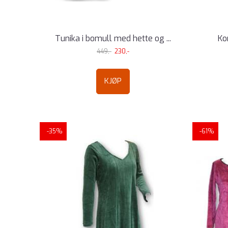
Tunika i bomull med hette og ...
Ko
449,-
230,-
KJØP
-35%
-61%