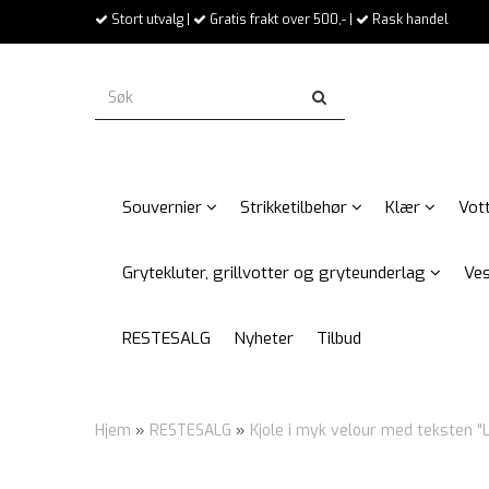
Stort utvalg |
Gratis frakt over 500,- |
Rask handel
Souvernier
Strikketilbehør
Klær
Vott
Grytekluter, grillvotter og gryteunderlag
Ves
RESTESALG
Nyheter
Tilbud
Hjem
»
RESTESALG
»
Kjole i myk velour med teksten "L