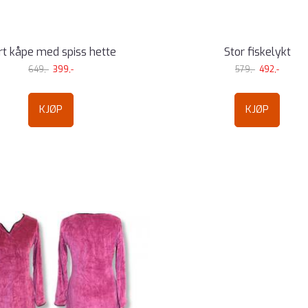
rt kåpe med spiss hette
Stor fiskelykt
649,-
399,-
579,-
492,-
KJØP
KJØP