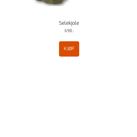
Selekjole
698,-
KJØP