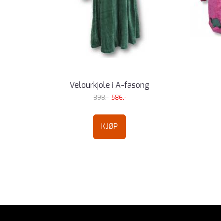
Velourkjole i A-fasong
898,-
586,-
KJØP