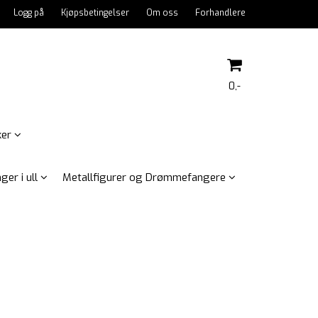
Logg på
Kjøpsbetingelser
Om oss
Forhandlere
0,-
ker
Nullstill
ger i ull
Metallfigurer og Drømmefangere
Trykk ENTER for å søke