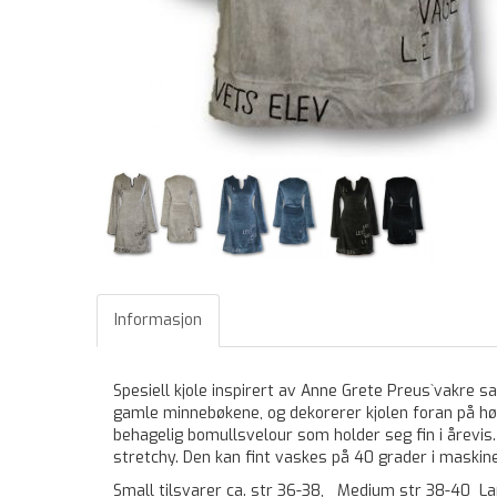
Informasjon
Spesiell kjole inspirert av Anne Grete Preus`vakre s
gamle minnebøkene, og dekorerer kjolen foran på høy
behagelig bomullsvelour som holder seg fin i årevis.
stretchy. Den kan fint vaskes på 40 grader i maskin
Small tilsvarer ca. str 36-38, Medium str 38-40 