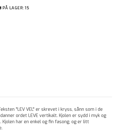
PÅ LAGER
: 15
Teksten "LEV VEL" er skrevet i kryss, sånn som i de
anner ordet LEVE vertikalt. Kjolen er sydd i myk og
jolen har en enkel og fin fasong, og er litt
e.