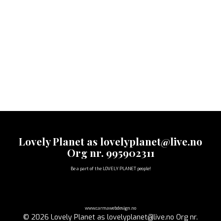
Lovely Planet as lovelyplanet@live.no
Org nr. 995902311
Be a part of the LOVELY PLANET people!
www.carmawebdesign.no
© 2026 Lovely Planet as lovelyplanet@live.no Org nr.