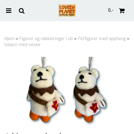
0,-
Hjem
»
Figurer og nøkkelringer i ull
»
Filtfigurer med oppheng
»
Isbjørn med veske
Nullstill
Trykk ENTER for å søke