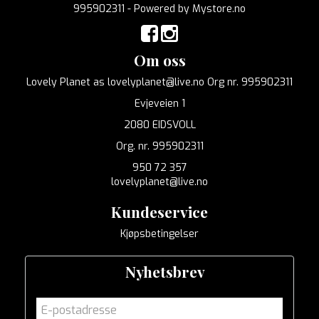
995902311 - Powered by
Mystore.no
Om oss
Lovely Planet as lovelyplanet@live.no Org nr. 995902311
Evjeveien 1
2080 EIDSVOLL
Org. nr. 995902311
950 72 357
lovelyplanet@live.no
Kundeservice
Kjøpsbetingelser
Nyhetsbrev