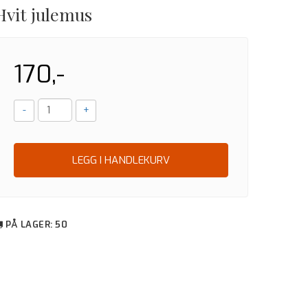
Hvit julemus
170,-
-
+
LEGG I HANDLEKURV
PÅ LAGER
: 50