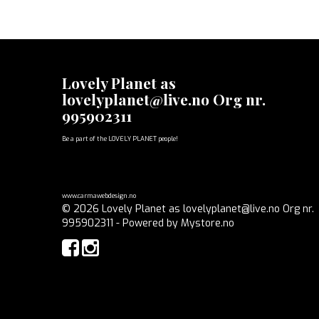
Lovely Planet as
lovelyplanet@live.no Org nr.
995902311
Be a part of the LOVELY PLANET people!
www.carmawebdesign.no
© 2026 Lovely Planet as lovelyplanet@live.no Org nr.
995902311 - Powered by
Mystore.no