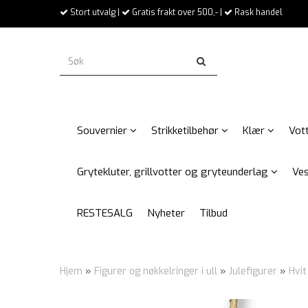
Stort utvalg |
Gratis frakt over 500,- |
Rask handel
Souvernier
Strikketilbehør
Klær
Vott
Grytekluter, grillvotter og gryteunderlag
Ves
RESTESALG
Nyheter
Tilbud
Hjem
»
Figurer og nøkkelringer i ull
»
Julefigurer
»
Hvit