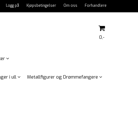
Logg på
Kjøpsbetingelser
Om oss
Forhandlere
0,-
ker
Nullstill
ger i ull
Metallfigurer og Drømmefangere
Trykk ENTER for å søke