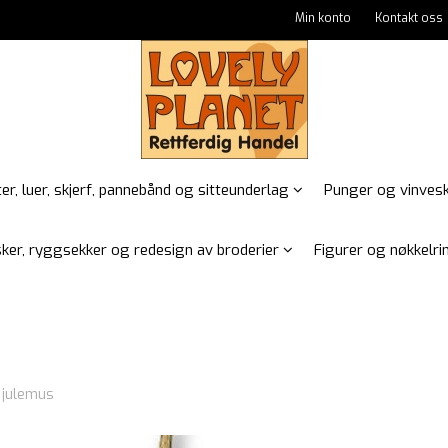
Min konto
Kontakt oss
er, luer, skjerf, pannebånd og sitteunderlag
Punger og vinves
ker, ryggsekker og redesign av broderier
Figurer og nøkkelrin
 julemus