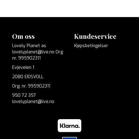
Om oss
Kundeservice
Lovely Planet as
Kjøpsbetingelser
lovelyplanet@live.no Org
nr. 995902311
Evjeveien 1
2080 EIDSVOLL
Org. nr. 995902311
950 72 357
lovelyplanet@live.no