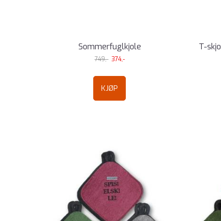
Sommerfuglkjole
T-skjo
749,-
374,-
KJØP