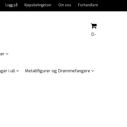
Logg på
Kjøpsbetingelser
Om oss
Forhandlere
0,-
ker
Nullstill
ger i ull
Metallfigurer og Drømmefangere
Trykk ENTER for å søke