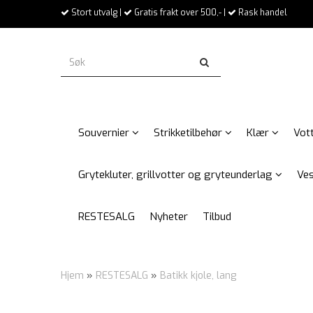
Stort utvalg |
Gratis frakt over 500,- |
Rask handel
Souvernier
Strikketilbehør
Klær
Vott
Grytekluter, grillvotter og gryteunderlag
Ves
RESTESALG
Nyheter
Tilbud
Hjem
»
RESTESALG
»
Batikk kjole, lang