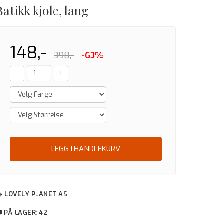
Batikk kjole, lang
148,-
398,-
-63%
-
+
LEGG I HANDLEKURV
LOVELY PLANET AS
PÅ LAGER
: 42