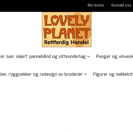
Min konto
Kontakt oss
er, luer, skjerf, pannebånd og sitteunderlag
Punger og vinves
ker, ryggsekker og redesign av broderier
Figurer og nøkkelrin