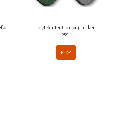
r, ...
Grytekluter Campingkokken
259,-
KJØP