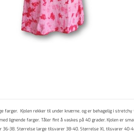
ige farger. Kjolen rekker til under knærne, og er behagelig i stretchy 
 med lignende farger. Tåler fint å vaskes på 40 grader. Kjolen er smal
r 36-38. Størrelse large tilsvarer 38-40. Størrelse XL tilsvarer 40-4