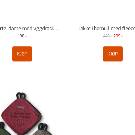
rte, dame med yggdrasil ...
Jakke i bomull med fleecefô
198,-
449,-
289,-
KJØP
KJØP