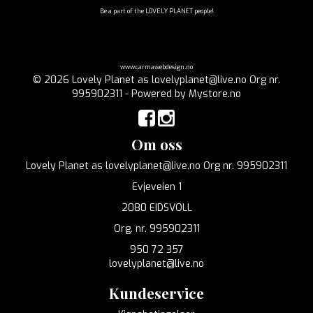
Be a part of the LOVELY PLANET people!
www.carmawebdesign.no
© 2026 Lovely Planet as lovelyplanet@live.no Org nr.
995902311 - Powered by
Mystore.no
Om oss
Lovely Planet as lovelyplanet@live.no Org nr. 995902311
Evjeveien 1
2080 EIDSVOLL
Org. nr. 995902311
950 72 357
lovelyplanet@live.no
Kundeservice