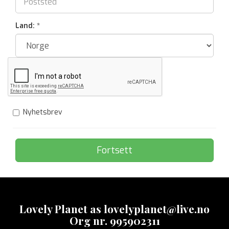
Land: *
Nyhetsbrev
Lovely Planet as lovelyplanet@live.no
Org nr. 995902311