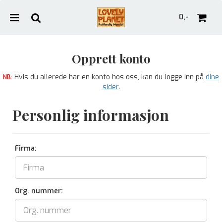
0,-
Opprett konto
Hvis du allerede har en konto hos oss, kan du logge inn på
dine
NB:
Nullstill
sider
.
Trykk ENTER for å søke
Personlig informasjon
Firma:
Org. nummer: